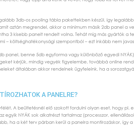
legalább 3db-os pooling tábla pakettekben készül, így legalá
 amit aztán megrendel, akkor a minimum másik 2db panel a ves
ha 3 kisebb panelt rendelt volna. Tehát míg más gyártók a te
 mi – költséghatékonysági szempontból – ezt inkább nem javas
. 1db panel, benne 5db egyforma vagy különböző egyedi NYÁK
égeket kérjük, mindig vegyék figyelembe, továbbá online rend
eleket általában akkor rendelnek ügyfeleink, ha a sorozatgyá
TÍROZHATOK A PANELRE?
lét. A beültetésnél elő szokott fordulni olyan eset, hogy pl.
egyik NYÁK sok alkatrészt tartalmaz (processzor, ellenállások
b, ha a két terv párban kerül a panelra montírozáskor, így a b