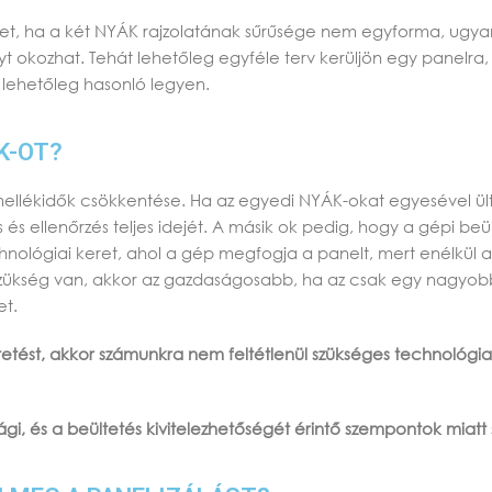
t, ha a két NYÁK rajzolatának sűrűsége nem egyforma, ugyani
t okozhat. Tehát lehetőleg egyféle terv kerüljön egy panelr
g lehetőleg hasonló legyen.
K-OT?
mellékidők csökkentése. Ha az egyedi NYÁK-okat egyesével ül
és ellenőrzés teljes idejét. A másik ok pedig, hogy a gépi beü
nológiai keret, ahol a gép megfogja a panelt, mert enélkül a 
ükség van, akkor az gazdaságosabb, ha az csak egy nagyobb
et.
ést, akkor számunkra nem feltétlenül szükséges technológiai
gi, és a beültetés kivitelezhetőségét érintő szempontok miatt