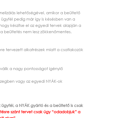
elizálás lehetőségével, amikor a beültető
 ügyfél pedig már így is késésben van a
hogy készítse el az egyedi tervek alapján a
 a beültetés nem lesz zökkenőmentes.
re tervezett alkatrészek miatt a csatlakozók
á válik a nagy pontosságot igénylő
gösszegben vagy az egyedi NYÁK-ok
 ügyfél, a NYÁK gyártó és a beültető is csak
etésre szánt tervet csak úgy “odadobjuk” a