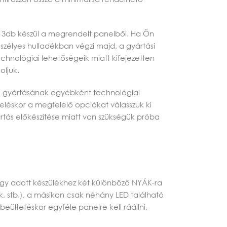
bb 3db készül a megrendelt panelből. Ha Ön
zélyes hulladékban végzi majd, a gyártási
chnológiai lehetőségeik miatt kifejezetten
oljuk.
) gyártásának egyébként technológiai
eléskor a megfelelő opciókat válasszuk ki
rtás előkészítése miatt van szükségük próba
 egy adott készülékhez két különböző NYÁK-ra
, stb.), a másikon csak néhány LED található
eültetéskor egyféle panelre kell ráállni,