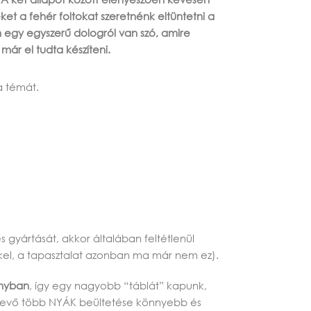
et a fehér foltokat szeretnénk eltüntetni a
 egy egyszerű dologról van szó, amire
már el tudta készíteni.
a témát.
gyártását, akkor általában feltétlenül
kkel, a tapasztalat azonban ma már nem ez).
ányban
, így egy nagyobb “táblát” kapunk,
 levő több NYÁK beültetése könnyebb és