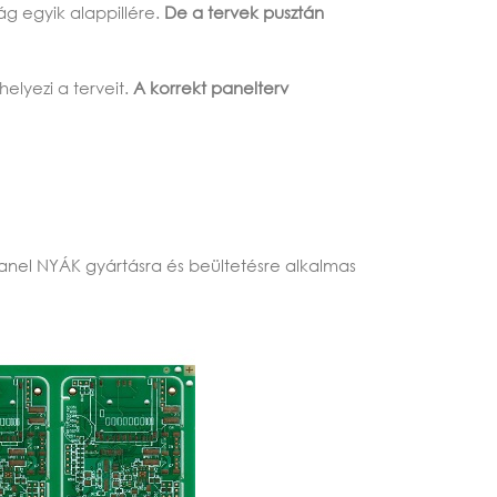
g egyik alappillére.
De a tervek pusztán
elyezi a terveit.
A korrekt panelterv
anel NYÁK gyártásra és beültetésre alkalmas