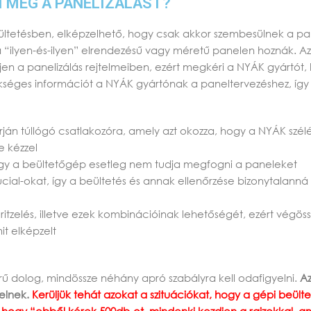
I MEG A PANELIZÁLÁST?
ültetésben, elképzelhető, hogy csak akkor szembesülnek a pan
a “ilyen-és-ilyen” elrendezésű vagy méretű panelen hoznák. Az
djen a panelizálás rejtelmeiben, ezért megkéri a NYÁK gyártót, 
kséges információt a NYÁK gyártónak a paneltervezéshez, így
rján túllógó csatlakozóra, amely azt okozza, hogy a NYÁK szélé
e kézzel
így a beültetőgép esetleg nem tudja megfogni a paneleket
iducial-okat, így a beültetés és annak ellenőrzése bizonytalann
a ritzelés, illetve ezek kombinációinak lehetőségét, ezért vé
t elképzelt
rű dolog, mindössze néhány apró szabályra kell odafigyelni.
Az
elnek.
Kerüljük tehát azokat a szituációkat, hogy a gépi beült