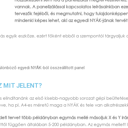
vannak. A panelizálással kapcsolatos leírásainkban ezek
tervezők fejéből, és megmutatni, hogy tulajdonképpen
mindenki képes lehet, aki az egyedi NYÁK-jának tervét 
tás egyik eszköze, ezért főként ebből a szempontól tárgyaljuk 
különböző egyedi NYÁK-ból összeállított panel
Z MIT JELENT?
elindítanánk az első kisebb-nagyobb sorozat gépi beültetéses 
véve, ha pl. A4-es méretű maga a NYÁK és tele van alkatrésze
deti tervet több példányban egymás mellé másoljuk X és Y ir
ttől függően általában 5-200 példányban. Az egymás mellett