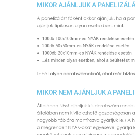
MIKOR AJÁNLJUK A PANELIZÁL
A panelizálást főként akkor ajánljuk, ha a p
ajánljuk tipikusan olyan esetekben, mint:
100db 100x100mm-es NYÁK rendelése esetén
200db 50x50mm-es NYÁK rendelése esetén
1000db 20x10mm-es NYÁK rendelése esetén,
…és minden olyan esetben, ahol a beültetést me
Tehát
olyan darabszámoknál, ahol már biztos
MIKOR NEM AJÁNLJUK A PANEL
Általában NEM ajánljuk kis darabszám rendel
általában nem kivitelezhető gazdaságosan a 
nagyobb táblára montírozva gyártjuk le.) A 
a megrendelt NYÁK-okat egyesével gyártja le 
megkövetelnek egy minimum megrendelési mér