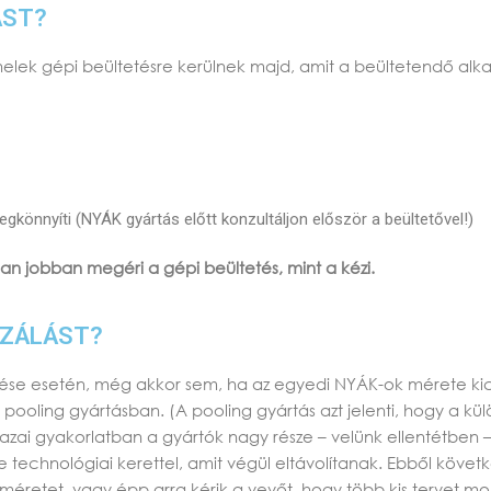
ÁST?
anelek gépi beültetésre kerülnek majd, amit a beültetendő alk
gkönnyíti (NYÁK gyártás előtt konzultáljon először a beültetővel!)
an jobban megéri a gépi beültetés, mint a kézi.
IZÁLÁST?
ése esetén, még akkor sem, ha az egyedi NYÁK-ok mérete kicsi
pooling gyártásban. (A pooling gyártás azt jelenti, hogy a k
hazai gyakorlatban a gyártók nagy része – velünk ellentétben
technológiai kerettel, amit végül eltávolítanak. Ebből követk
etet, vagy épp arra kérik a vevőt, hogy több kis tervet mon