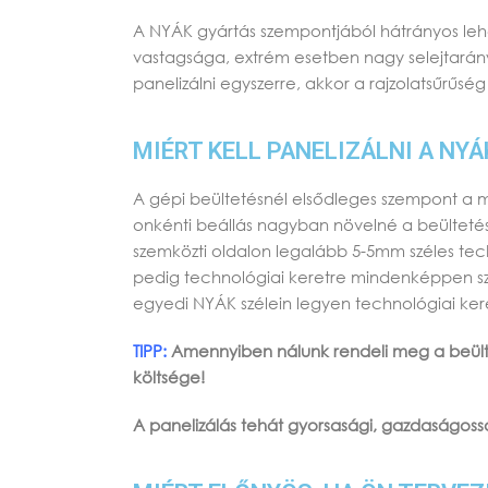
A NYÁK gyártás szempontjából hátrányos lehe
vastagsága, extrém esetben nagy selejtarány
panelizálni egyszerre, akkor a rajzolatsűrűsé
MIÉRT KELL PANELIZÁLNI A NYÁ
A gépi beültetésnél elsődleges szempont a 
onkénti beállás nagyban növelné a beültetés 
szemközti oldalon legalább 5-5mm széles tech
pedig technológiai keretre mindenképpen sz
egyedi NYÁK szélein legyen technológiai ker
TIPP:
Amennyiben nálunk rendeli meg a beültet
költsége!
A panelizálás tehát gyorsasági, gazdaságossá