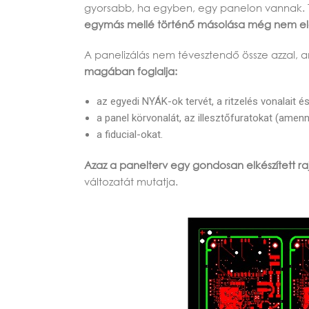
gyorsabb, ha egyben, egy panelon vannak. T
egymás mellé történő másolása még nem e
A panelizálás nem tévesztendő össze azzal, a
magában foglalja:
az egyedi NYÁK-ok tervét, a ritzelés vonalait é
a panel körvonalát, az illesztőfuratokat (amen
a fiducial-okat.
Azaz a panelterv egy gondosan elkészített ra
változatát mutatja.