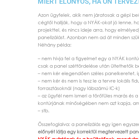
MIÉRT ELŐNYÖS, HA ÖN TERVEZ
Azon ügyfelek, akik nem járatosak a gépi be
cégtől hallják, hogy a NYÁK-okat jó lenne, h
projekttel, és nincs ideje arra, hogy elmélye
panelizálást. Azonban nem ad át minden szü
Néhány példa:
– nem hívja fel a figyelmet egy a NYÁK kontú
csak a panel széttördelése után ültethetők b
– nem kér elegendően széles panelkeretet, 
– nem kér és nem is tesz le a tervre lokális f
forrasztásoknál (nagy lábszámú IC-k)
– az ügyfél nem ismeri a törőfüles marás és 
kontúrjának minőségében nem azt kapja, ami
– stb.
Összefoglalva: a panelizálás egy igen egysze
előnyét látja egy korrektül megtervezett pan