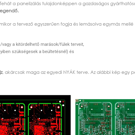
ehát a panelizálás tulajdonképpen a gazdaságos gyárthatósá
legendő.
mikor a tervező egyszerűen fogja és lemásolva egymás mellé h
s/vagy a kitördelhető marások/fülek terveit,
nyiben szükségesek a beültetésnél) és
jz
, akárcsak maga az egyedi NYÁK terve. Az alábbi kép egy p