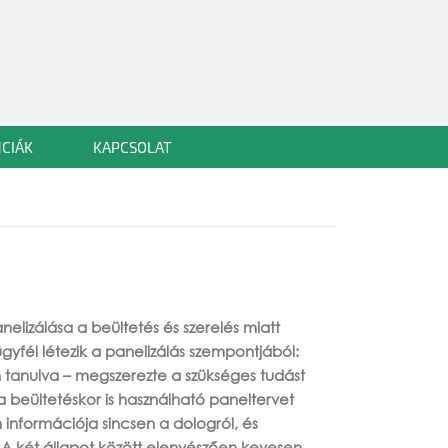
CIÁK
KAPCSOLAT
elizálása a beültetés és szerelés miatt
ügyfél létezik a panelizálás szempontjából:
n tanulva – megszerezte a szükséges tudást
a beültetéskor is használható paneltervet
n információja sincsen a dologról, és
A két állapot között elenyészően kevesen