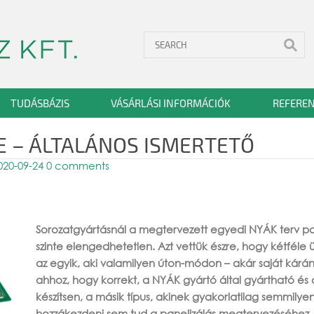
TUDÁSBÁZIS
VÁSÁRLÁSI INFORMÁCIÓK
REFEREN
E – ÁLTALÁNOS ISMERTETŐ
020-09-24
0 comments
Sorozatgyártásnál a megtervezett egyedi NYÁK terv pan
szinte elengedhetetlen. Azt vettük észre, hogy kétféle 
az egyik, aki valamilyen úton-módon – akár saját kárá
ahhoz, hogy korrekt, a NYÁK gyártó által gyártható és 
készítsen, a másik típus, akinek gyakorlatilag semmilye
hozzákezdeni sem tud a panelizálás megtervezéséhez. 