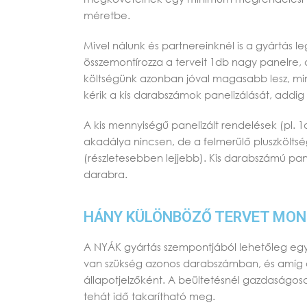
méretbe.
Mivel nálunk és partnereinknél is a gyártás 
összemontírozza a terveit 1db nagy panelre,
költségünk azonban jóval magasabb lesz, mint
kérik a kis darabszámok panelizálását, addig
A kis mennyiségű panelizált rendelések (pl
akadálya nincsen, de a felmerülő pluszkölts
(részletesebben lejjebb). Kis darabszámú pan
darabra.
HÁNY KÜLÖNBÖZŐ TERVET MON
A NYÁK gyártás szempontjából lehetőleg egyfé
van szükség azonos darabszámban, és amíg az 
állapotjelzőként. A beültetésnél gazdaságosab
tehát idő takarítható meg.