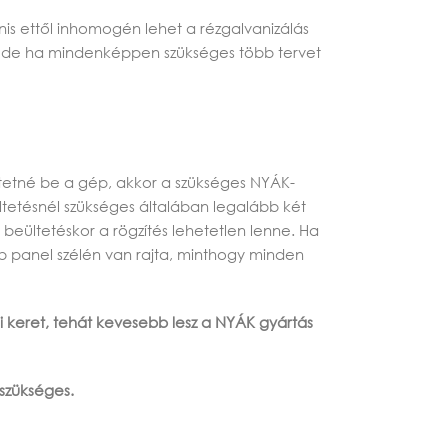
s ettől inhomogén lehet a rézgalvanizálás
a, de ha mindenképpen szükséges több tervet
tetné be a gép, akkor a szükséges NYÁK-
ltetésnél szükséges általában legalább két
beültetéskor a rögzítés lehetetlen lenne. Ha
 panel szélén van rajta, minthogy minden
 keret, tehát kevesebb lesz a NYÁK gyártás
 szükséges.