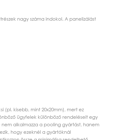
atrészek nagy száma indokol. A panelizálást
 (pl. kisebb, mint 20x20mm), mert ez
ülönböző ügyfelek különböző rendeléseit egy
 – nem alkalmazza a pooling gyártást, hanem
ezik, hogy ezeknél a gyártóknál
tírozzon össze a minimálisa rendelhető