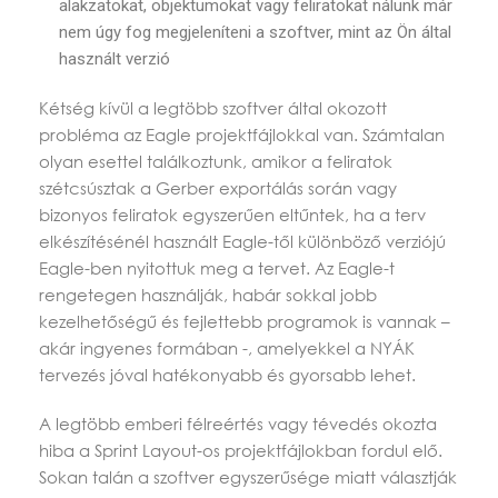
alakzatokat, objektumokat vagy feliratokat nálunk már
nem úgy fog megjeleníteni a szoftver, mint az Ön által
használt verzió
Kétség kívül a legtöbb szoftver által okozott
probléma az Eagle projektfájlokkal van. Számtalan
olyan esettel találkoztunk, amikor a feliratok
szétcsúsztak a Gerber exportálás során vagy
bizonyos feliratok egyszerűen eltűntek, ha a terv
elkészítésénél használt Eagle-től különböző verziójú
Eagle-ben nyitottuk meg a tervet. Az Eagle-t
rengetegen használják, habár sokkal jobb
kezelhetőségű és fejlettebb programok is vannak –
akár ingyenes formában -, amelyekkel a NYÁK
tervezés jóval hatékonyabb és gyorsabb lehet.
A legtöbb emberi félreértés vagy tévedés okozta
hiba a Sprint Layout-os projektfájlokban fordul elő.
Sokan talán a szoftver egyszerűsége miatt választják