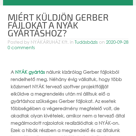
MIÉRT KÜLDJÖN GERBER
FÁJLOKAT A NYÁK
GYÁRTÁSHOZ?
Posted by
NYÁKÁRUHÁZ Kft.
in
Tudásbázis
on
2020-09-28
0 comments
A
NYÁK gyártás
nálunk kizárólag Gerber fájlokból
rendelhető meg. Néhány évig vállaltuk, hogy több
közismert NYÁK tervező szoftver projektfájlját
elküldve a megrendelés után mi állítsuk elő a
gyártáshoz szükséges Gerber fájlokat. Az esetek
többségében a végeredmény megfelelő volt, de
akadtak olyan kivételek, amikor nem a tervező által
megálmodott rajzolatok realizálódtak a NYÁK-on.
Ezek a hibák részben a megrendelő és az általunk