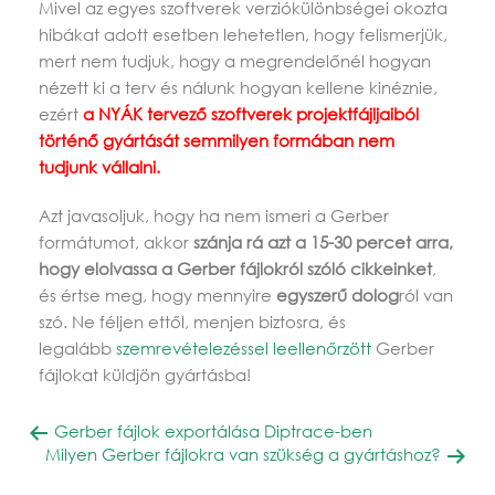
Mivel az egyes szoftverek verziókülönbségei okozta
hibákat adott esetben lehetetlen, hogy felismerjük,
mert nem tudjuk, hogy a megrendelőnél hogyan
nézett ki a terv és nálunk hogyan kellene kinéznie,
ezért
a NYÁK tervező szoftverek projektfájljaiból
történő gyártását semmilyen formában nem
tudjunk vállalni.
Azt javasoljuk, hogy ha nem ismeri a Gerber
formátumot, akkor
szánja rá azt a 15-30 percet arra,
hogy elolvassa a Gerber fájlokról szóló cikkeinket
,
és értse meg, hogy mennyire
egyszerű dolog
ról van
szó. Ne féljen ettől, menjen biztosra, és
legalább
szemrevételezéssel leellenőrzött
Gerber
fájlokat küldjön gyártásba!
Gerber fájlok exportálása Diptrace-ben
Milyen Gerber fájlokra van szükség a gyártáshoz?