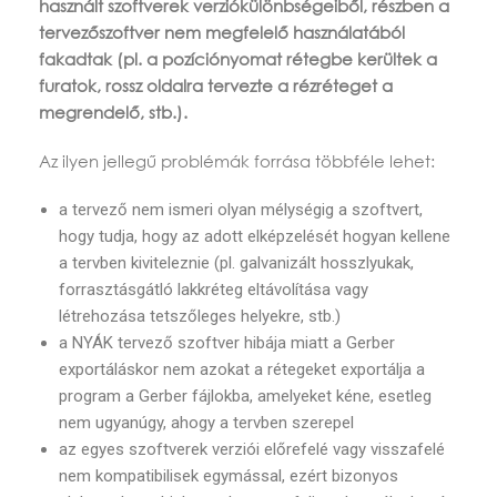
használt szoftverek verziókülönbségeiből, részben a
tervezőszoftver nem megfelelő használatából
fakadtak (pl. a pozíciónyomat rétegbe kerültek a
furatok, rossz oldalra tervezte a rézréteget a
megrendelő, stb.).
Az ilyen jellegű problémák forrása többféle lehet:
a tervező nem ismeri olyan mélységig a szoftvert,
hogy tudja, hogy az adott elképzelését hogyan kellene
a tervben kiviteleznie (pl. galvanizált hosszlyukak,
forrasztásgátló lakkréteg eltávolítása vagy
létrehozása tetszőleges helyekre, stb.)
a NYÁK tervező szoftver hibája miatt a Gerber
exportáláskor nem azokat a rétegeket exportálja a
program a Gerber fájlokba, amelyeket kéne, esetleg
nem ugyanúgy, ahogy a tervben szerepel
az egyes szoftverek verziói előrefelé vagy visszafelé
nem kompatibilisek egymással, ezért bizonyos