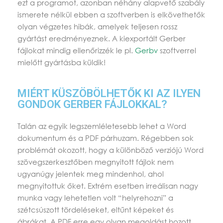
ezt a programot, azonban néhány alapvető szabály
ismerete nélkül ebben a szoftverben is elkövethetők
olyan végzetes hibák, amelyek teljesen rossz
gyártást eredményeznek. A kiexportált Gerber
fájlokat mindig ellenőrizzék le pl.
Gerbv
szoftverrel
mielőtt gyártásba küldik!
MIÉRT KÜSZÖBÖLHETŐK KI AZ ILYEN
GONDOK GERBER FÁJLOKKAL?
Talán az egyik legszemléletesebb lehet a Word
dokumentum és a PDF párhuzam. Régebben sok
problémát okozott, hogy a különböző verziójú Word
szövegszerkesztőben megnyitott fájlok nem
ugyanúgy jelentek meg mindenhol, ahol
megnyitottuk őket. Extrém esetben irreálisan nagy
munka vagy lehetetlen volt “helyrehozni” a
szétcsúszott tördeléseket, eltűnt képeket és
ábrákat. A PDF erre egy olyan megoldást hozott,