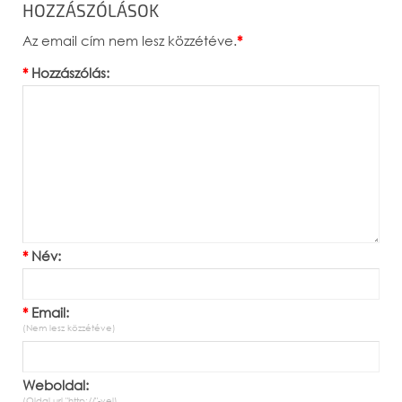
HOZZÁSZÓLÁSOK
Az email cím nem lesz közzétéve.
*
*
Hozzászólás:
*
Név:
*
Email:
(Nem lesz közzétéve)
Weboldal:
(Oldal url "http://"-vel)